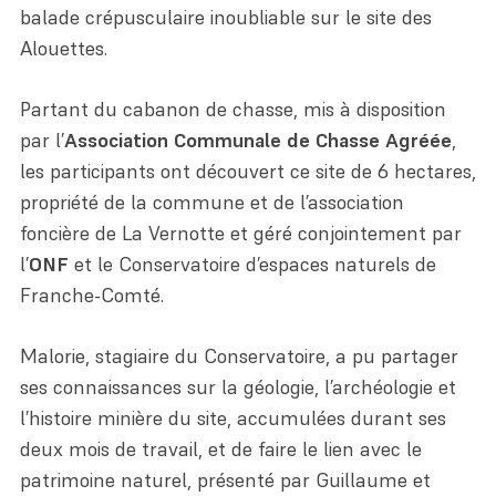
balade crépusculaire inoubliable sur le site des
Alouettes.
Partant du cabanon de chasse, mis à disposition
par l’
Association Communale de Chasse Agréée
,
les participants ont découvert ce site de 6 hectares,
propriété de la commune et de l’association
foncière de La Vernotte et géré conjointement par
Particulier
l’
ONF
et le Conservatoire d’espaces naturels de
Franche-Comté.
Une association
Politiques publiques
Collectivité
Les différents milieux
Une équipe
Soutien aux territoires
Agriculteur
Malorie, stagiaire du Conservatoire, a pu partager
Carte des sites
Programmes régionaux
ses connaissances sur la géologie, l’archéologie et
Un réseau
Troupeaux itinérants
Propriétaire
l’histoire minière du site, accumulées durant ses
Réserves naturelles
Programmes européens
deux mois de travail, et de faire le lien avec le
Des partenaires
Animation du réseau de gestionnaires
Association
patrimoine naturel, présenté par Guillaume et
Visiter les sites