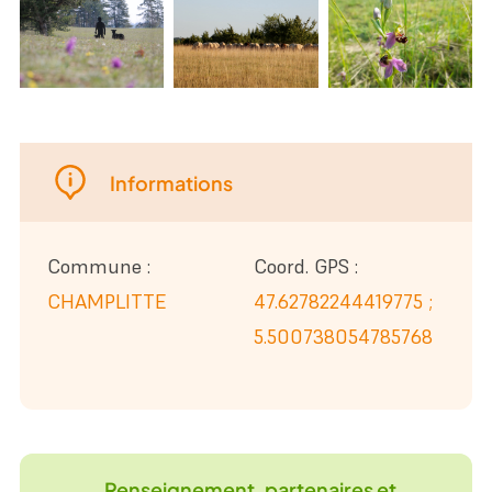
Leaflet
|
©
OpenStreetMap
Informations
Commune :
Coord. GPS :
CHAMPLITTE
47.62782244419775 ;
5.500738054785768
Renseignement, partenaires et