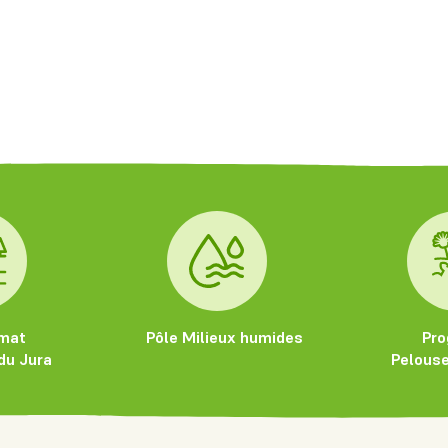
imat
Pôle Milieux humides
Pr
du Jura
Pelouse