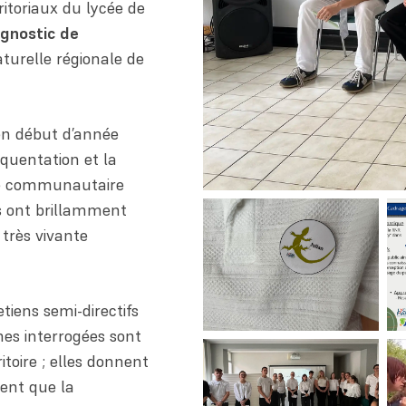
itoriaux du lycée de
agnostic de
turelle régionale de
 en début d’année
équentation et la
ace communautaire
es ont brillamment
 très vivante
tiens semi-directifs
nes interrogées sont
itoire ; elles donnent
sent que la