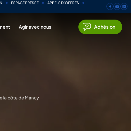
N
ESPACE PRESSE
APPELS D’OFFRES
ment
Agir avec nous
Adhésion
de la côte de Mancy