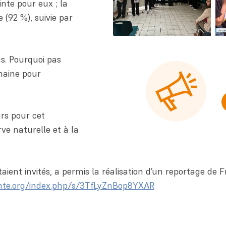
inte pour eux ; la
e (92 %), suivie par
ns. Pourquoi pas
chaine pour
rs pour cet
rve naturelle et à la
aient invités, a permis la réalisation d’un reportage de F
omte.org/index.php/s/3TfLyZnBop8YXAR