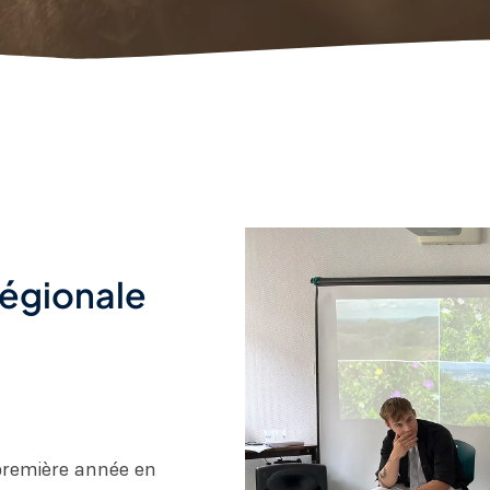
t
régionale
 première année en