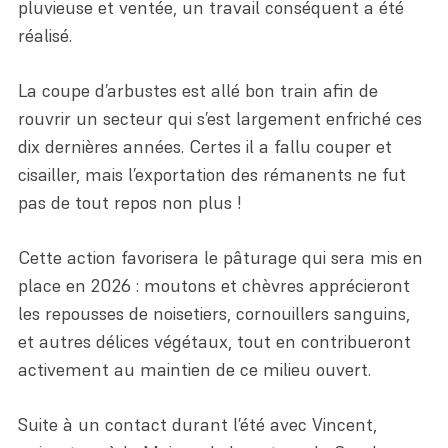
pluvieuse et ventée, un travail conséquent a été
réalisé.
Une association
Politiques publiques
Collectivité
Les différents milieux
Une équipe
Soutien aux territoires
Agriculteur
La coupe d’arbustes est allé bon train afin de
Carte des sites
Programmes régionaux
rouvrir un secteur qui s’est largement enfriché ces
Un réseau
Troupeaux itinérants
Propriétaire
dix dernières années. Certes il a fallu couper et
Réserves naturelles
Programmes européens
cisailler, mais l’exportation des rémanents ne fut
Des partenaires
Animation du réseau de gestionnaires
Association
pas de tout repos non plus !
Visiter les sites
Nous retrouver
Mesures compensatoires
Enseignant
Cette action favorisera le pâturage qui sera mis en
Entreprise
place en 2026 : moutons et chèvres apprécieront
les repousses de noisetiers, cornouillers sanguins,
et autres délices végétaux, tout en contribueront
activement au maintien de ce milieu ouvert.
Suite à un contact durant l’été avec Vincent,