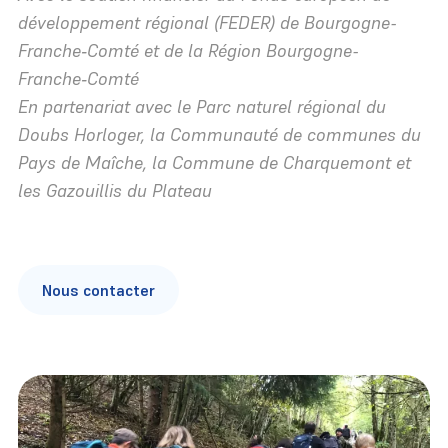
développement régional (FEDER) de Bourgogne-
Franche‑Comté et de la Région Bourgogne-
Franche‑Comté
Particulier
En partenariat avec le Parc naturel régional du
Doubs Horloger, la Communauté de communes du
Une association
Politiques publiques
Collectivité
Pays de Maîche, la Commune de Charquemont et
Les différents milieux
Une équipe
Soutien aux territoires
Agriculteur
les Gazouillis du Plateau
Carte des sites
Programmes régionaux
Un réseau
Troupeaux itinérants
Propriétaire
Réserves naturelles
Programmes européens
Des partenaires
Animation du réseau de gestionnaires
Association
Nous contacter
Visiter les sites
Nous retrouver
Mesures compensatoires
Enseignant
Entreprise