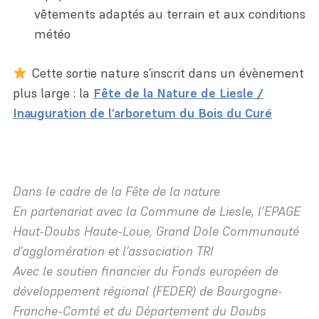
vêtements adaptés au terrain et aux conditions
météo
Cette sortie nature s’inscrit dans un évènement
plus large : la
Fête de la Nature de Liesle /
Inauguration de l’arboretum du Bois du Curé
Particulier
Une association
Politiques publiques
Collectivité
Dans le cadre de la Fête de la nature
Les différents milieux
En partenariat avec la Commune de Liesle, l’EPAGE
Une équipe
Soutien aux territoires
Agriculteur
Haut-Doubs Haute-Loue, Grand Dole Communauté
Carte des sites
Programmes régionaux
d’agglomération et l’association TRI
Un réseau
Troupeaux itinérants
Propriétaire
Avec le soutien financier du Fonds européen de
Réserves naturelles
Programmes européens
Des partenaires
Animation du réseau de gestionnaires
Association
développement régional (FEDER) de Bourgogne-
Visiter les sites
Franche-Comté et du Département du Doubs