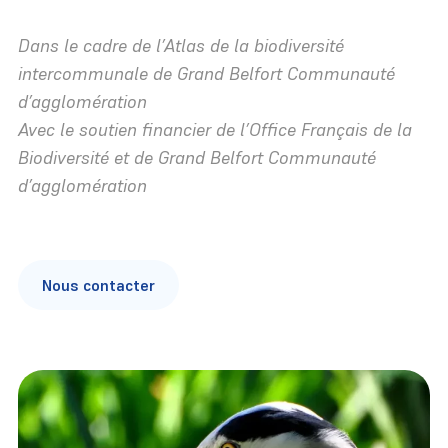
Dans le cadre de l’Atlas de la biodiversité
intercommunale de Grand Belfort Communauté
Particulier
d’agglomération
Avec le soutien financier de l’Office Français de la
Une association
Politiques publiques
Collectivité
Biodiversité et de Grand Belfort Communauté
Les différents milieux
Une équipe
Soutien aux territoires
Agriculteur
d’agglomération
Carte des sites
Programmes régionaux
Un réseau
Troupeaux itinérants
Propriétaire
Réserves naturelles
Programmes européens
Des partenaires
Animation du réseau de gestionnaires
Association
Nous contacter
Visiter les sites
Nous retrouver
Mesures compensatoires
Enseignant
Entreprise